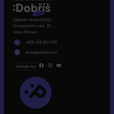
Základní škola Dobříš,
Komenského nám. 35,
okres Příbram
+420 318 521 070
skola@zsdobris.cz
Sledujte nás