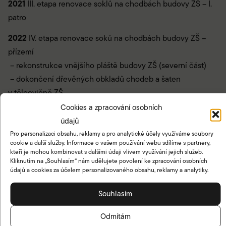
2021
III. etapa renovace soklů na chodbách budovy ZŠ – I.
patro
2022
IV. etapa renovace soků na chodbách budovy ZŠ –
přízemí
– rekonstrukce vnějšího pláště budovy ZŠ (severní část)
– dokončení dřevěných obkladů chodeb a šaten
v tělocvičně ZŠ
– rekonstrukce náměstí Komenského
Cookies a zpracování osobních
údajů
2023
rekonstrukce vnějšího pláště budovy ZŠ (západní
Pro personalizaci obsahu, reklamy a pro analytické účely využíváme soubory
část)
cookie a další služby. Informace o vašem používání webu sdílíme s partnery,
kteří je mohou kombinovat s dalšími údaji vlivem využívání jejich služeb.
2024
konkurzním řízením nově obsazeno místo ředitele
Kliknutím na „Souhlasím“ nám udělujete povolení ke zpracování osobních
údajů a cookies za účelem personalizovaného obsahu, reklamy a analytiky.
(Ing. Petr Hlinka, MBA, Dis.)
Souhlasím
Jak se u nás učí - Vize školy
Odmítám