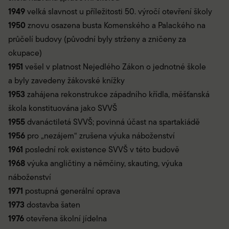
1949
velká slavnost u příležitosti 50. výročí otevření školy
1950
znovu osazena busta Komenského a Palackého na
průčelí budovy (původní byly strženy a zničeny za
okupace)
1951
vešel v platnost Nejedlého Zákon o jednotné škole
a byly zavedeny žákovské knížky
1953
zahájena rekonstrukce západního křídla, měšťanská
škola konstituována jako SVVŠ
1955
dvanáctiletá SVVŠ; povinná účast na spartakiádě
1956
pro „nezájem“ zrušena výuka náboženství
1961
poslední rok existence SVVŠ v této budově
1968
výuka angličtiny a němčiny, skauting, výuka
náboženství
1971
postupná generální oprava
1973
dostavba šaten
1976
otevřena školní jídelna