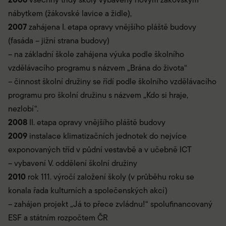
nábytkem (žákovské lavice a židle),
2007
zahájena I. etapa opravy vnějšího pláště budovy
(fasáda – jižní strana budovy)
– na základní škole zahájena výuka podle školního
vzdělávacího programu s názvem „Brána do života“
– činnost školní družiny se řídí podle školního vzdělávacího
programu pro školní družinu s názvem „Kdo si hraje,
nezlobí“.
2008
II. etapa opravy vnějšího pláště budovy
2009
instalace klimatizačních jednotek do nejvíce
exponovaných tříd v půdní vestavbě a v učebně ICT
– vybavení V. oddělení školní družiny
2010
rok 111. výročí založení školy (v průběhu roku se
konala řada kulturních a společenských akcí)
– zahájen projekt „Já to přece zvládnu!“ spolufinancovaný
ESF a státním rozpočtem ČR