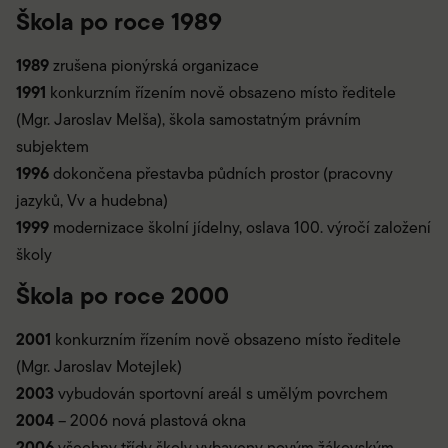
Škola po roce 1989
1989
zrušena pionýrská organizace
1991
konkurzním řízením nově obsazeno místo ředitele
(Mgr. Jaroslav Melša), škola samostatným právním
subjektem
1996
dokončena přestavba půdních prostor (pracovny
jazyků, Vv a hudebna)
1999
modernizace školní jídelny, oslava 100. výročí založení
školy
Škola po roce 2000
2001
konkurzním řízením nově obsazeno místo ředitele
(Mgr. Jaroslav Motejlek)
2003
vybudován sportovní areál s umělým povrchem
2004
– 2006 nová plastová okna
2006
všechny třídy školy vybaveny novým žákovským