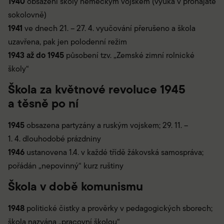
1940
obsazení školy německým vojskem (výuka v pronajaté
sokolovně)
1941
ve dnech 21. – 27. 4. vyučování přerušeno a škola
uzavřena, pak jen polodenní režim
1943 až do 1945
působení tzv. „Zemské zimní rolnické
školy“
Škola za květnové revoluce 1945
a těsně po ní
1945
obsazena partyzány a ruským vojskem; 29. 11. –
1. 4. dlouhodobé prázdniny
1946
ustanovena 1.4. v každé třídě žákovská samospráva;
pořádán „nepovinný“ kurz ruštiny
Škola v době komunismu
1948
politické čistky a prověrky v pedagogických sborech;
škola nazvána „pracovní školou“