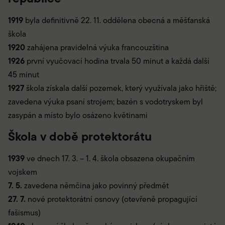
1919
byla definitivně 22. 11. oddělena obecná a měšťanská
škola
1920
zahájena pravidelná výuka francouzština
1926
první vyučovací hodina trvala 50 minut a každá další
45 minut
1927
škola získala další pozemek, který využívala jako hřiště;
zavedena výuka psaní strojem; bazén s vodotryskem byl
zasypán a místo bylo osázeno květinami
Škola v době protektorátu
1939
ve dnech 17. 3. – 1. 4. škola obsazena okupačním
vojskem
7. 5.
zavedena němčina jako povinný předmět
27. 7.
nové protektorátní osnovy (otevřeně propagující
fašismus)