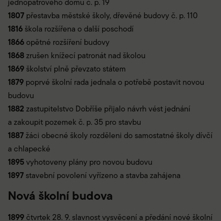
jednopatrového domu č. p. 19
1807
přestavba městské školy, dřevěné budovy č. p. 110
1816
škola rozšířena o další poschodí
1866
opětné rozšíření budovy
1868
zrušen knížecí patronát nad školou
1869
školství plně převzato státem
1879
poprvé školní rada jednala o potřebě postavit novou
budovu
1882
zastupitelstvo Dobříše přijalo návrh vést jednání
a zakoupit pozemek č. p. 35 pro stavbu
1887
žáci obecné školy rozděleni do samostatné školy dívčí
a chlapecké
1895
vyhotoveny plány pro novou budovu
1897
stavební povolení vyřízeno a stavba zahájena
Nová školní budova
1899
čtvrtek 28. 9. slavnost vysvěcení a předání nové školní