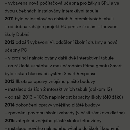
– vybavena nová počítačová učebna pro žáky s SPU a ve
dvou učebnách instalovány interaktivní tabule
2011
bylo nainstalováno dalších 5 interaktivních tabulí
– od dubna zahájen projekt EU peníze školám – Inovace
školy Dobříš
2012
od září vybavení VI. oddělení školní družiny a nové
učebny PC
– v prosinci nainstalovány další dvě interaktivní tabule
– na základě úspěchu v mezinárodním Prime grantu Smart
bylo získán hlasovací systém Smart Response
2013
III. etapa opravy vnějšího pláště budovy
– instalace dalších 2 interaktivních tabulí (celkem 12)
– od září 2013 – 100% naplněnost kapacity školy (610 žáků)
2014
dokončení opravy vnějšího pláště budovy
– zpevnění povrchu školní zahrady (v části zámková dlažba)
2015
zateplení vnějšího pláště školní tělocvičny
– instalace nového nákladního výtahu do školní kuchyně