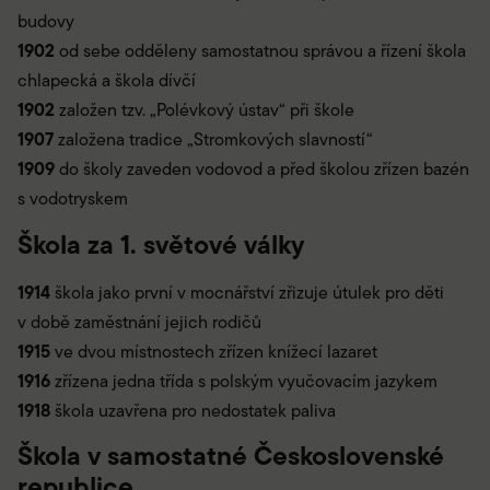
budovy
1902
od sebe odděleny samostatnou správou a řízení škola
chlapecká a škola dívčí
1902
založen tzv. „Polévkový ústav“ při škole
1907
založena tradice „Stromkových slavností“
1909
do školy zaveden vodovod a před školou zřízen bazén
s vodotryskem
Škola za 1. světové války
1914
škola jako první v mocnářství zřizuje útulek pro děti
v době zaměstnání jejich rodičů
1915
ve dvou místnostech zřízen knížecí lazaret
1916
zřízena jedna třída s polským vyučovacím jazykem
1918
škola uzavřena pro nedostatek paliva
Škola v samostatné Československé
republice