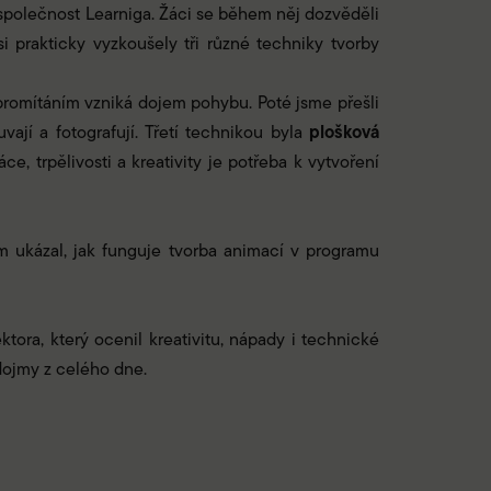
 společnost Learniga. Žáci se během něj dozvěděli
i prakticky vyzkoušely tři různé techniky tvorby
m promítáním vzniká dojem pohybu. Poté jsme přešli
plošková
ají a fotografují. Třetí technikou byla
e, trpělivosti a kreativity je potřeba k vytvoření
m ukázal, jak funguje tvorba animací v programu
ra, který ocenil kreativitu, nápady i technické
 dojmy z celého dne.