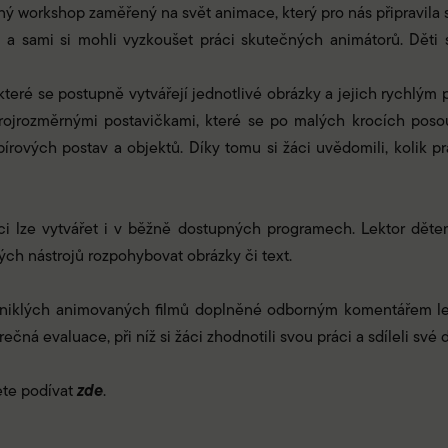
čný workshop zaměřený na svět animace, který pro nás připravila
a sami si mohli vyzkoušet práci skutečných animátorů. Děti s
i které se postupně vytvářejí jednotlivé obrázky a jejich rychlý
 trojrozměrnými postavičkami, které se po malých krocích posouv
ových postav a objektů. Díky tomu si žáci uvědomili, kolik prác
aci lze vytvářet i v běžně dostupných programech. Lektor děte
ch nástrojů rozpohybovat obrázky či text.
zniklých animovaných filmů doplněné odborným komentářem lekto
čná evaluace, při níž si žáci zhodnotili svou práci a sdíleli své
zde
ete podívat
.