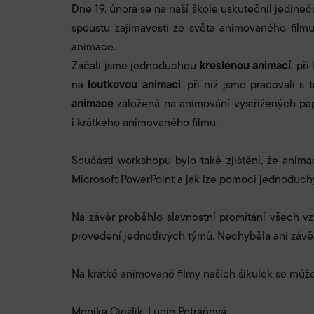
Dne 19. února se na naší škole uskutečnil jedine
spoustu zajímavostí ze světa animovaného filmu 
animace.
kreslenou animací
Začali jsme jednoduchou
, př
loutkovou animaci
na
, při níž jsme pracovali s
animace
založená na animování vystřižených papír
i krátkého animovaného filmu.
Součástí workshopu bylo také zjištění, že anim
Microsoft PowerPoint a jak lze pomocí jednoduchý
Na závěr proběhlo slavnostní promítání všech v
provedení jednotlivých týmů. Nechyběla ani závěre
Na krátké animované filmy našich šikulek se můž
Monika Cieślik, Lucie Petráňová