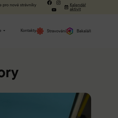
e pro nové strávníky
Kalendář
aktivit
e
Kontakty
Stravování
Bakaláři
ory