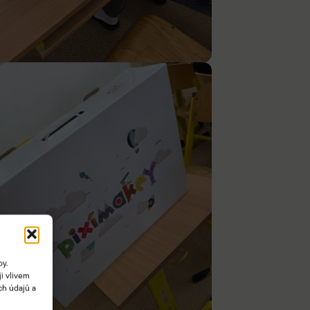
by.
i vlivem
ch údajů a