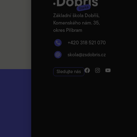
Základní škola Dobříš,
Komenského nám. 35,
okres Příbram
+420 318 521 070
skola@zsdobris.cz
Sledujte nás