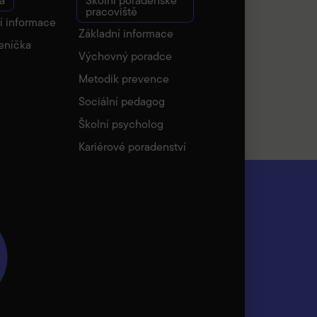
a
Školní poradenské
pracoviště
í informace
Základní informace
eníčka
Výchovný poradce
Metodik prevence
Sociální pedagog
Školní psycholog
Kariérové poradenství