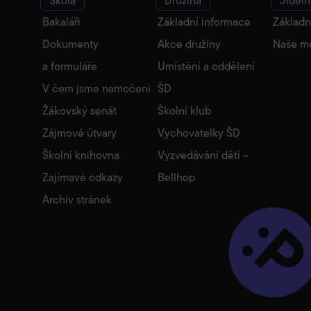
Škola
Družina
Jídeln
Bakaláři
Základní informace
Základn
Dokumenty
Akce družiny
Naše m
a formuláře
Umístění a oddělení
V čem jsme namočeni
ŠD
Žákovský senát
Školní klub
Zájmové útvary
Vychovatelky ŠD
Školní knihovna
Vyzvedávání dětí –
Zajímavé odkazy
Bellhop
Archiv stránek