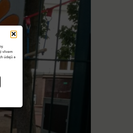
by.
i vlivem
ch údajů a