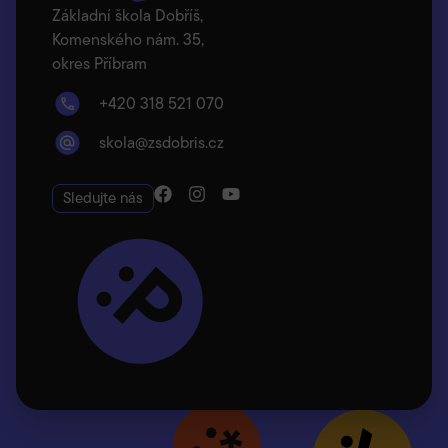
Základní škola Dobříš,
Komenského nám. 35,
okres Příbram
+420 318 521 070
skola@zsdobris.cz
Sledujte nás