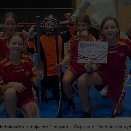
florbalového turnaje pro 1. stupeň – Čeps cup. Děvčata vše vyhrá