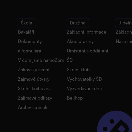
Škola
Družina
Jídeln
Bakaláři
Základní informace
Základn
Dokumenty
Akce družiny
Naše m
a formuláře
Umístění a oddělení
V čem jsme namočeni
ŠD
Žákovský senát
Školní klub
Zájmové útvary
Vychovatelky ŠD
Školní knihovna
Vyzvedávání dětí –
Zajímavé odkazy
Bellhop
Archiv stránek