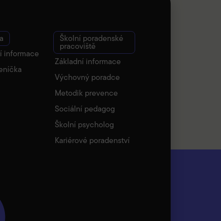
a
Školní poradenské
pracoviště
í informace
Základní informace
eníčka
Výchovný poradce
Metodik prevence
Sociální pedagog
Školní psycholog
Kariérové poradenství