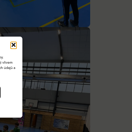
by.
i vlivem
ch údajů a