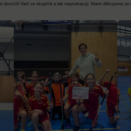
 skončili třetí ve skupině a tak nepostupuji. Všem děkujeme za ú