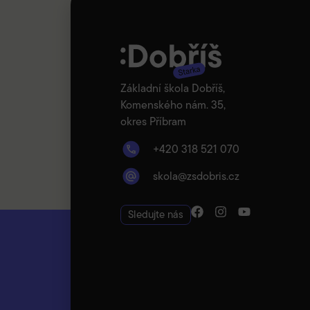
Základní škola Dobříš,
Komenského nám. 35,
okres Příbram
+420 318 521 070
skola@zsdobris.cz
Sledujte nás