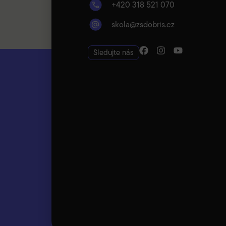
+420 318 521 070
skola@zsdobris.cz
Sledujte nás