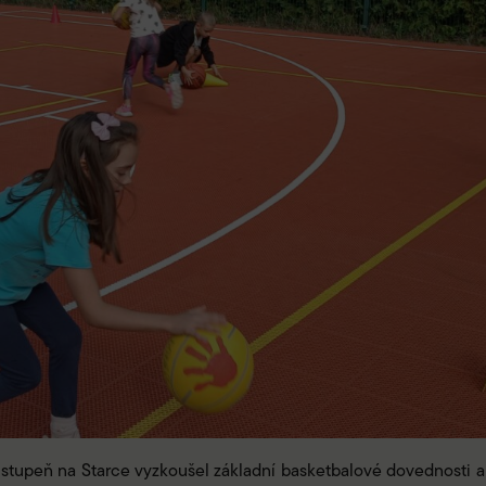
 stupeň na Starce vyzkoušel základní basketbalové dovednosti a