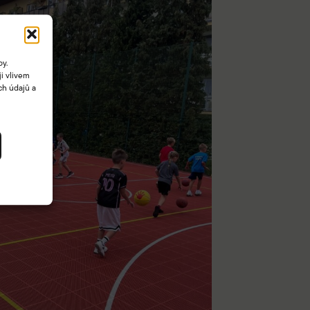
by.
i vlivem
ch údajů a