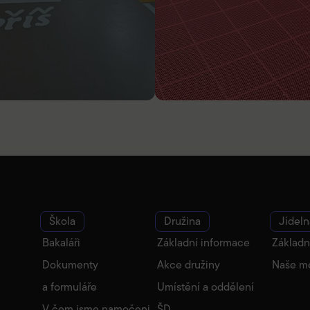
Škola
Družina
Jídeln
Bakaláři
Základní informace
Základn
Dokumenty
Akce družiny
Naše m
a formuláře
Umístění a oddělení
V čem jsme namočeni
ŠD