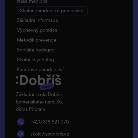
Naše meníčka
Školní poradenské pracoviště
Základní informace
Výchovný poradce
Metodik prevence
Sociální pedagog
Školní psycholog
Kariérové poradenství
Základní škola Dobříš,
Komenského nám. 35,
okres Příbram
+420 318 521 070
skola@zsdobris.cz