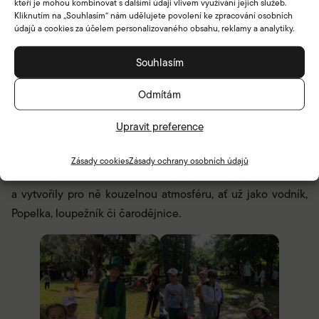
kteří je mohou kombinovat s dalšími údaji vlivem využívání jejich služeb.
Kliknutím na „Souhlasím“ nám udělujete povolení ke zpracování osobních
údajů a cookies za účelem personalizovaného obsahu, reklamy a analytiky.
Souhlasím
Odmítám
Dne 2. června připravily vychovatelky školní družiny pro
děti ze 4. MŠ pohádkový dětský den s jedenácti stanovišti.
Upravit preference
O kouzelnou atmosféru se postaraly také děti
z dramatického kroužku. V kostýmech pohádkových postav
Zásady cookies
Zásady ochrany osobních údajů
provázely své mladší kamarády, pomáhaly jim s úkoly
a vytvořily pro ně kouzelnou atmosféru, ať už jako vodník,
Popelka, loupežník či čarodějnice.