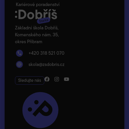
Kariérové poradenství
Základní škola Dobříš,
Komenského nám. 35,
okres Příbram
+420 318 521 070
skola@zsdobris.cz
Sledujte nás