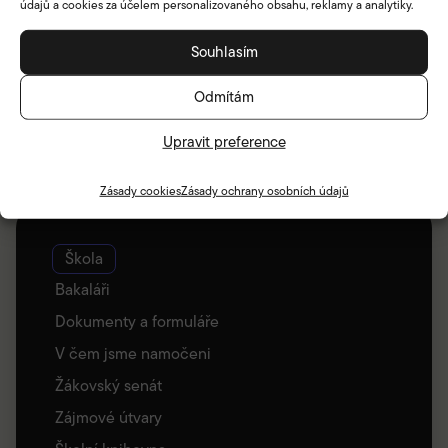
údajů a cookies za účelem personalizovaného obsahu, reklamy a analytiky.
Souhlasím
Odmítám
Upravit preference
Zásady cookies
Zásady ochrany osobních údajů
Škola
Bakaláři
Dokumenty a formuláře
V čem jsme namočeni
Žákovský senát
Zájmové útvary