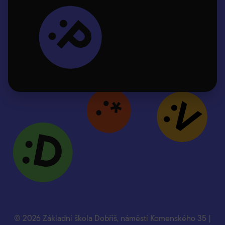
© 2026 Základní škola Dobříš, náměstí Komenského 35 |