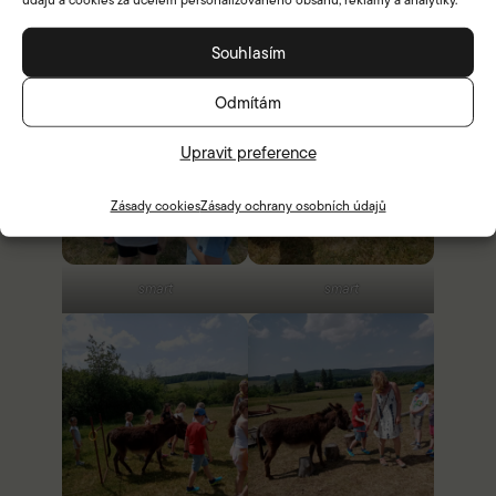
Souhlasím
Odmítám
Upravit preference
Zásady cookies
Zásady ochrany osobních údajů
smart
smart