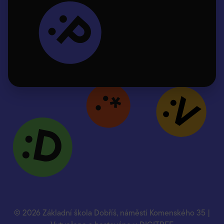
© 2026 Základní škola Dobříš, náměstí Komenského 35 |