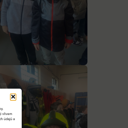
by.
i vlivem
ch údajů a