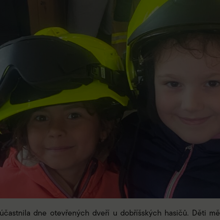
 zúčastnila dne otevřených dveří u dobříšských hasičů. Děti m