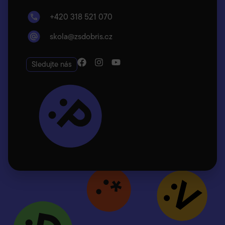
+420 318 521 070
skola@zsdobris.cz
Sledujte nás