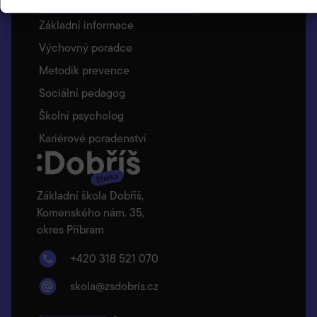
Školní poradenské pracoviště
Základní informace
Výchovný poradce
Metodik prevence
Sociální pedagog
Školní psycholog
Kariérové poradenství
Základní škola Dobříš,
Komenského nám. 35,
okres Příbram
+420 318 521 070
skola@zsdobris.cz