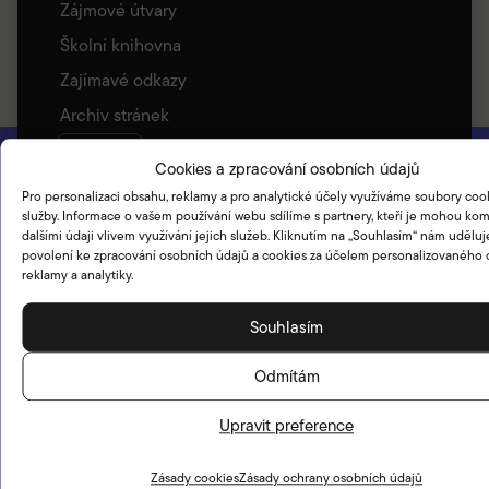
Zájmové útvary
Školní knihovna
Zajímavé odkazy
Archiv stránek
Družina
Cookies a zpracování osobních údajů
Základní informace
Pro personalizaci obsahu, reklamy a pro analytické účely využíváme soubory cook
Akce družiny
služby. Informace o vašem používání webu sdílíme s partnery, kteří je mohou ko
dalšími údaji vlivem využívání jejich služeb. Kliknutím na „Souhlasím“ nám uděluj
Umístění a oddělení ŠD
povolení ke zpracování osobních údajů a cookies za účelem personalizovaného 
reklamy a analytiky.
Školní klub
Vychovatelky ŠD
Souhlasím
Vyzvedávání dětí – Bellhop
Odmítám
Jídelna
Základní informace
Upravit preference
Naše meníčka
Zásady cookies
Zásady ochrany osobních údajů