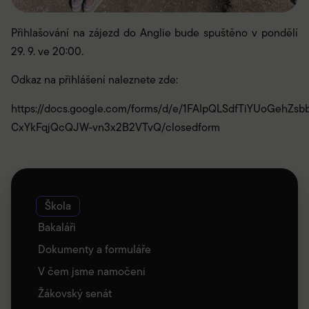
Přihlašování na zájezd do Anglie bude spuštěno v pondělí
29. 9. ve 20:00.
Odkaz na přihlášení naleznete zde:
https://docs.google.com/forms/d/e/1FAIpQLSdfTiYUoGehZsbb
CxYkFqjQcQJW-vn3x2B2VTvQ/closedform
Škola
Bakaláři
Dokumenty a formuláře
V čem jsme namočeni
Žákovský senát