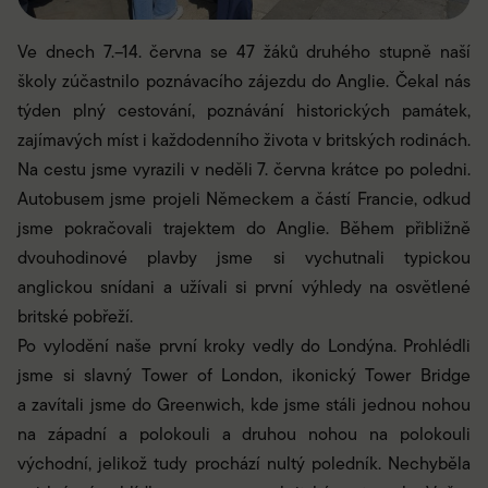
Ve dnech 7.–14. června se 47 žáků druhého stupně naší
školy zúčastnilo poznávacího zájezdu do Anglie. Čekal nás
týden plný cestování, poznávání historických památek,
zajímavých míst i každodenního života v britských rodinách.
Na cestu jsme vyrazili v neděli 7. června krátce po poledni.
Autobusem jsme projeli Německem a částí Francie, odkud
jsme pokračovali trajektem do Anglie. Během přibližně
dvouhodinové plavby jsme si vychutnali typickou
anglickou snídani a užívali si první výhledy na osvětlené
britské pobřeží.
Po vylodění naše první kroky vedly do Londýna. Prohlédli
jsme si slavný Tower of London, ikonický Tower Bridge
a zavítali jsme do Greenwich, kde jsme stáli jednou nohou
na západní a polokouli a druhou nohou na polokouli
východní, jelikož tudy prochází nultý poledník. Nechyběla