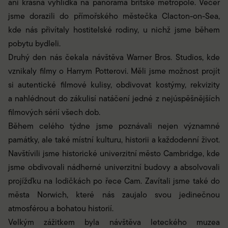
ani krásná vyhlídka na panorama britské metropole. Večer
jsme dorazili do přímořského městečka Clacton-on-Sea,
kde nás přivítaly hostitelské rodiny, u nichž jsme během
pobytu bydleli.
Druhý den nás čekala návštěva Warner Bros. Studios, kde
vznikaly filmy o Harrym Potterovi. Měli jsme možnost projít
si autentické filmové kulisy, obdivovat kostýmy, rekvizity
a nahlédnout do zákulisí natáčení jedné z nejúspěšnějších
filmových sérií všech dob.
Během celého týdne jsme poznávali nejen významné
památky, ale také místní kulturu, historii a každodenní život.
Navštívili jsme historické univerzitní město Cambridge, kde
jsme obdivovali nádherné univerzitní budovy a absolvovali
projížďku na lodičkách po řece Cam. Zavítali jsme také do
města Norwich, které nás zaujalo svou jedinečnou
atmosférou a bohatou historií.
Velkým zážitkem byla návštěva leteckého muzea