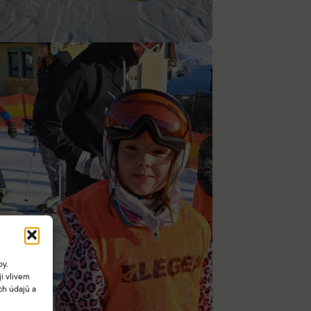
by.
i vlivem
ch údajů a