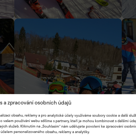
s a zpracování osobních údajů
alizaci obsahu, reklamy a pro analytické účely využíváme soubory cookie a další služ
o vašem používání webu sdílíme s partnery, kteří je mohou kombinovat s dalšími údaj
jejich služeb. Kliknutím na „Souhlasím“ nám udělujete povolení ke zpracování osobní
 účelem personalizovaného obsahu, reklamy a analytiky.