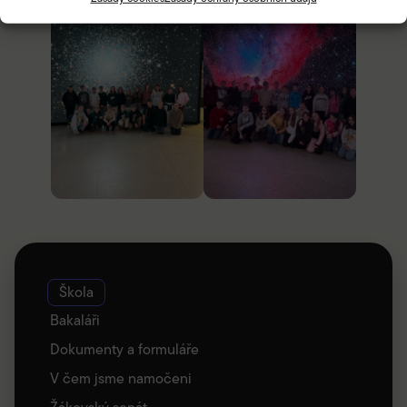
Škola
Bakaláři
Dokumenty a formuláře
V čem jsme namočeni