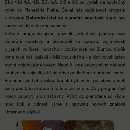
Žáci tříd 4.A, 4.B, 5.C, 6.A, 6.B a 6.C se vydali na společný
výlet do Planetária Praha. Čekal nás vzdělávací program
Dobrodružství ve sluneční soustavě
s názvem
, který nás
zavedl až do dalekého vesmíru.
Během programu jsme poznali jednotlivé planety naší
sluneční soustavy a dozvěděli se spoustu zajímavostí
o jejich velikosti, povrchu i vzdálenosti od Slunce. Viděli
jsme také naši galaxii – Mléčnou dráhu – a obdivovali krásu
noční oblohy plné hvězd. Naučili jsme se poznávat některá
souhvězdí a zjistili, jak lidé dříve podle hvězd určovali směr.
Promítání pod obrovskou kopulí bylo velmi působivé a měli
jsme pocit, že skutečně letíme vesmírem. Celý program byl
nejen poučný, ale i zábavný. Výlet do planetária se všem
moc líbil a odnesli jsme si spoustu nových znalostí
i krásných zážitků.