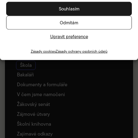
Souhlasím
Odmítám
Upravit preference
Zásady cookies
Zásady ochrany osobních údajů
Škola
Bakaláři
Dokumenty a formuláře
V čem jsme namočeni
Žákovský senát
Zájmové útvary
Školní knihovna
Zajímavé odkazy