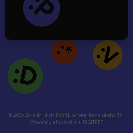
© 2026 Základní škola Dobříš, náměstí Komenského 35 |
Vytvořeno a hostováno u
DIGITREE