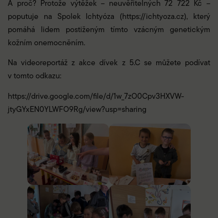
A proč? Protože výtěžek – neuvěřitelných 72 722 Kč –
poputuje na Spolek Ichtyóza (
https://ichtyoza.cz
), který
pomáhá lidem postiženým tímto vzácným genetickým
kožním onemocněním.
Na videoreportáž z akce dívek z 5.C se můžete podívat
v tomto odkazu:
https://drive.google.com/file/d/1w_7zO0Cpv3HXVW-
jtyGYxEN0YLWFO9Rg/view?usp=sharing