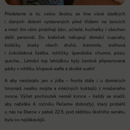
Představte si to: celou školou se line vůně sladkých
i slaných dobrot vystavených před třídami na lavicích
a mezi tím vším probíhají žáci, učitelé, kuchařky i všechen
další personál. Do krabiček nakupují domácí cupcaky,
koláčky, šneky všech druhů, kremrole, sněhová
i čokoládová lízátka, rohlíčky, španělské churros, pizzu,
quiche… Letošní top lahůdkou byly čerstvě připravované
párky v rohlíku, křupavé wafle a skvělé sushi!
A aby nezůstalo jen u jídla – fronta stála i u domácích
limonád, nealko mojita a mléčných koktejlů z mraženého
ovoce. Výčet pochoutek neměl konce – každý se snažil,
aby nabídka 4. ročníku Pečeme dobro(ty), který proběhl
u nás na Starce v pátek 22.5. pod záštitou školního senátu,
byla co nejlákavější.