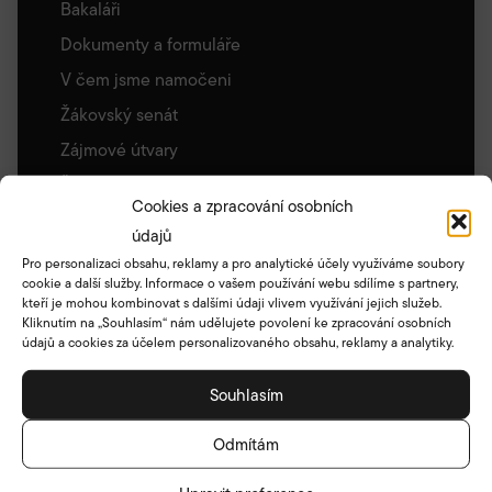
Bakaláři
Dokumenty a formuláře
V čem jsme namočeni
Žákovský senát
Zájmové útvary
Školní knihovna
Cookies a zpracování osobních
Zajímavé odkazy
údajů
Archiv stránek
Pro personalizaci obsahu, reklamy a pro analytické účely využíváme soubory
cookie a další služby. Informace o vašem používání webu sdílíme s partnery,
Družina
kteří je mohou kombinovat s dalšími údaji vlivem využívání jejich služeb.
Základní informace
Kliknutím na „Souhlasím“ nám udělujete povolení ke zpracování osobních
údajů a cookies za účelem personalizovaného obsahu, reklamy a analytiky.
Akce družiny
Umístění a oddělení ŠD
Souhlasím
Školní klub
Odmítám
Vychovatelky ŠD