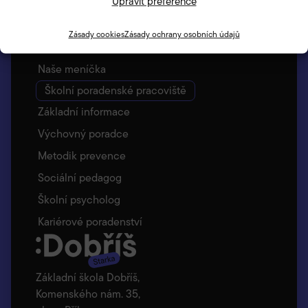
Upravit preference
Vyzvedávání dětí – Bellhop
Jídelna
Zásady cookies
Zásady ochrany osobních údajů
Základní informace
Naše meníčka
Školní poradenské pracoviště
Základní informace
Výchovný poradce
Metodik prevence
Sociální pedagog
Školní psycholog
Kariérové poradenství
Základní škola Dobříš,
Komenského nám. 35,