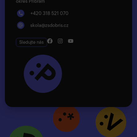
okres Příbram
+420 318 521 070
skola@zsdobris.cz
Sledujte nás