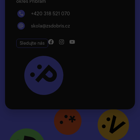
okres Příbram
+420 318 521 070
skola@zsdobris.cz
Sledujte nás