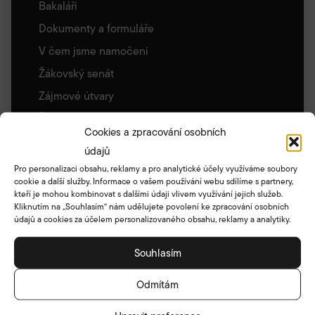
Bakaláři
Dokumenty a formuláře
V čem jsme namočeni
Žákovský senát
Zájmové útvary
Školní knihovna
Cookies a zpracování osobních
Zajímavé odkazy
údajů
Archiv stránek
Pro personalizaci obsahu, reklamy a pro analytické účely využíváme soubory
cookie a další služby. Informace o vašem používání webu sdílíme s partnery,
Družina
kteří je mohou kombinovat s dalšími údaji vlivem využívání jejich služeb.
Základní informace
Kliknutím na „Souhlasím“ nám udělujete povolení ke zpracování osobních
údajů a cookies za účelem personalizovaného obsahu, reklamy a analytiky.
Akce družiny
Umístění a oddělení ŠD
Souhlasím
Školní klub
Odmítám
Vychovatelky ŠD