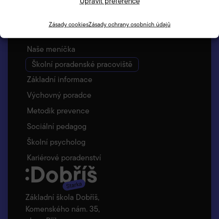
Upravit preference
Vyzvedávání dětí – Bellhop
Jídelna
Zásady cookies
Zásady ochrany osobních údajů
Základní informace
Naše meníčka
Školní poradenské pracoviště
Základní informace
Výchovný poradce
Metodik prevence
Sociální pedagog
Školní psycholog
Kariérové poradenství
Základní škola Dobříš,
Komenského nám. 35,