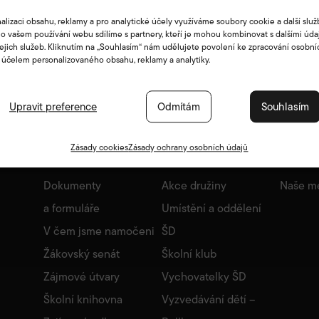
alizaci obsahu, reklamy a pro analytické účely využíváme soubory cookie a další služ
o vašem používání webu sdílíme s partnery, kteří je mohou kombinovat s dalšími údaj
jejich služeb. Kliknutím na „Souhlasím“ nám udělujete povolení ke zpracování osobní
 účelem personalizovaného obsahu, reklamy a analytiky.
Upravit preference
Odmítám
Souhlasím
Škola
Družina
Jídeln
Zásady cookies
Zásady ochrany osobních údajů
Bakaláři
Základní informace
Základn
Dokumenty
Akce družiny
Naše m
a formuláře
Umístění a oddělení
V čem jsme namočeni
ŠD
Žákovský senát
Školní klub
Zájmové útvary
Vychovatelky ŠD
Školní knihovna
Vyzvedávání dětí –