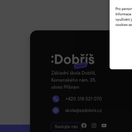
Pro person
Informace 
využívání 
cookies za
Základní škola Dobříš,
Komenského nám. 35,
okres Příbram
+420 318 521 070
skola@zsdobris.cz
Sledujte nás