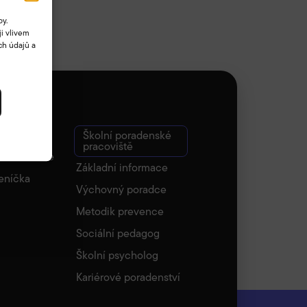
by.
i vlivem
ch údajů a
a
Školní poradenské
pracoviště
í informace
Základní informace
eníčka
Výchovný poradce
Metodik prevence
Sociální pedagog
Školní psycholog
Kariérové poradenství