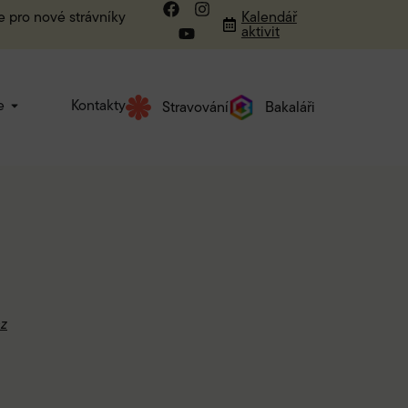
e pro nové strávníky
Kalendář
aktivit
e
Kontakty
Stravování
Bakaláři
cz