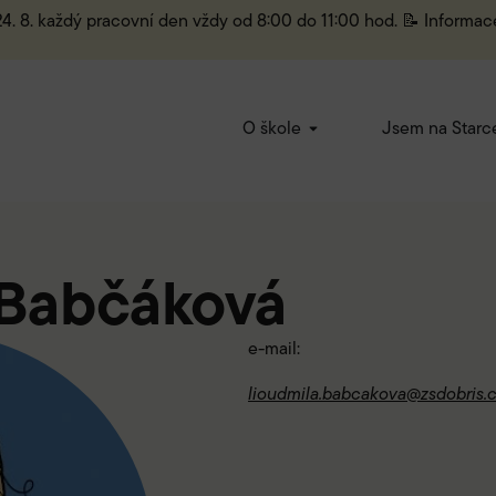
 24. 8. každý pracovní den vždy od 8:00 do 11:00 hod. 📝 Informac
O škole
Jsem na Starc
 Babčáková
e-mail:
lioudmila.babcakova@zsdobris.