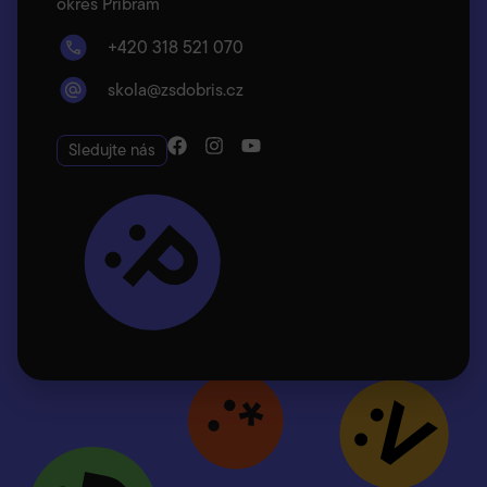
okres Příbram
+420 318 521 070
skola@zsdobris.cz
Sledujte nás