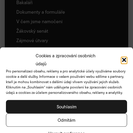
Bakaláři
Dokumenty a formuláře
V čem jsme namočeni
Žákovský senát
Zájmové útvary
Školní knihovna
Cookies a zpracování osobních
Zajímavé odkazy
údajů
Archiv stránek
Pro personalizaci obsahu, reklamy a pro analytické účely využíváme soubory
cookie a další služby. Informace o vašem používání webu sdílíme s partnery,
Družina
kteří je mohou kombinovat s dalšími údaji vlivem využívání jejich služeb.
Základní informace
Kliknutím na „Souhlasím“ nám udělujete povolení ke zpracování osobních
údajů a cookies za účelem personalizovaného obsahu, reklamy a analytiky.
Akce družiny
Umístění a oddělení ŠD
Souhlasím
Školní klub
Odmítám
Vychovatelky ŠD