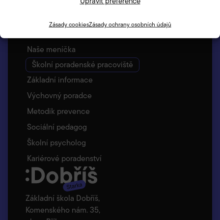
Upravit preference
Vyzvedávání dětí – Bellhop
Jídelna
Zásady cookies
Zásady ochrany osobních údajů
Základní informace
Naše meníčka
Školní poradenské pracoviště
Základní informace
Výchovný poradce
Metodik prevence
Sociální pedagog
Školní psycholog
Kariérové poradenství
Základní škola Dobříš,
Komenského nám. 35,