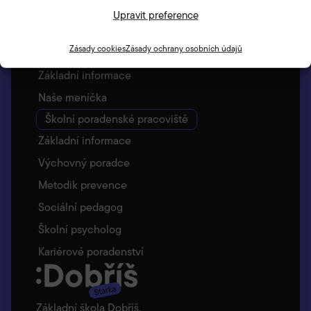
Vychovatelky ŠD
Upravit preference
Vyzvedávání dětí – Bellhop
Zásady cookies
Zásady ochrany osobních údajů
Jídelna
Základní informace
Naše meníčka
Školní poradenské pracoviště
Základní informace
Výchovný poradce
Metodik prevence
Sociální pedagog
Školní psycholog
Kariérové poradenství
Základní škola Dobříš,