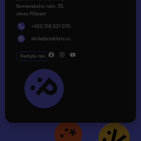
Komenského nám. 35,
okres Příbram
+420 318 521 070
skola@zsdobris.cz
Sledujte nás