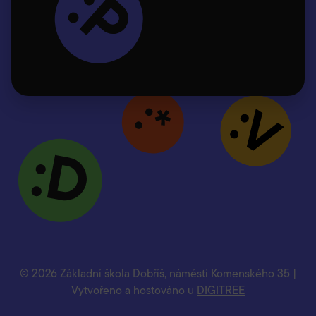
© 2026 Základní škola Dobříš, náměstí Komenského 35 |
Vytvořeno a hostováno u
DIGITREE