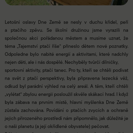
Letošní oslavy Dne Země se nesly v duchu křídel, peří
a ptačího zpěvu. Se školní družinou jsme vyrazili na
společnou akci pořádanou městem a musíme uznat, že
téma „Tajemství ptačí říše“ přineslo dětem nové poznatky.
Odpoledne bylo nabité energií a aktivitami, které nadchly
nejen děti, ale i nás dospělé. Nechyběly tvůrčí dílničky,
sportovní aktivity, ptačí tanec. Pro ty, kteří se chtěli podívat
na svět z ptačí perspektivy, byla připravena lezecká věž,
odkud byl parádní výhled na celý areál. A těm, kteří chtěli
„vylétat“ zbylou energii posloužil skvěle skákací hrad. I když
byla zábava na prvním místě, hlavní myšlenka Dne Země
zůstala zachována. Povídání o ptačích zvycích a ochraně
jejich přirozeného prostředí nám připomnělo, jak důležité je
o naši planetu (a její okřídlené obyvatele) pečovat.