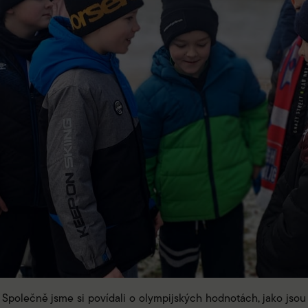
 Společně jsme si povídali o olympijských hodnotách, jako jsou přá