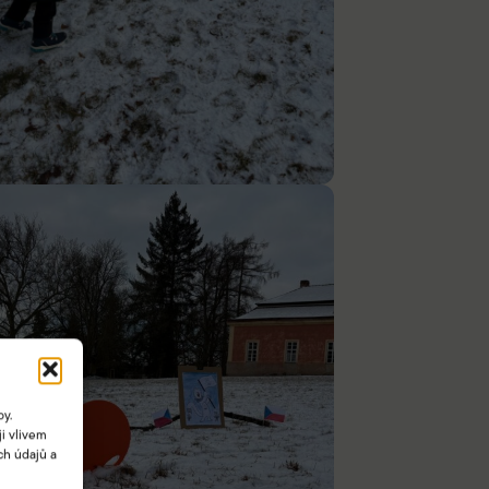
by.
i vlivem
ch údajů a