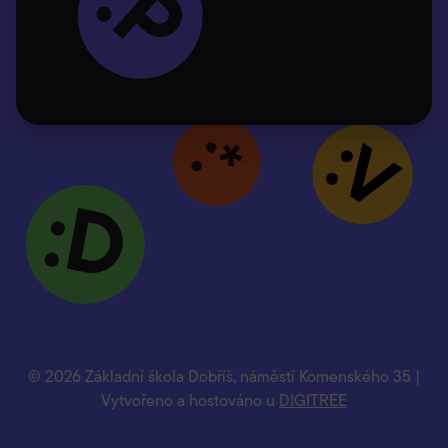
© 2026 Základní škola Dobříš, náměstí Komenského 35 |
Vytvořeno a hostováno u
DIGITREE