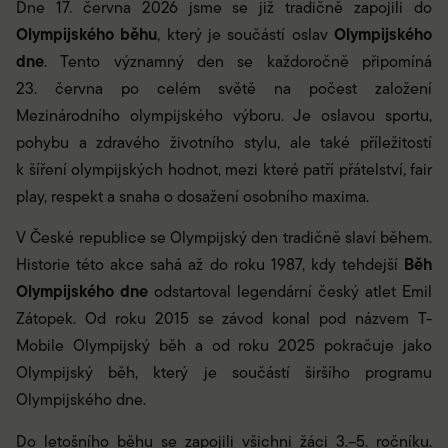
Dne 17. června 2026 jsme se již tradičně zapojili do
Olympijského běhu
Olympijského
, který je součástí oslav
dne
. Tento významný den se každoročně připomíná
23. června po celém světě na počest založení
Mezinárodního olympijského výboru. Je oslavou sportu,
pohybu a zdravého životního stylu, ale také příležitostí
k šíření olympijských hodnot, mezi které patří přátelství, fair
play, respekt a snaha o dosažení osobního maxima.
V České republice se Olympijský den tradičně slaví během.
Běh
Historie této akce sahá až do roku 1987, kdy tehdejší
Olympijského dne
odstartoval legendární český atlet Emil
Zátopek. Od roku 2015 se závod konal pod názvem T-
Mobile Olympijský běh a od roku 2025 pokračuje jako
Olympijský běh, který je součástí širšího programu
Olympijského dne.
Do letošního běhu se zapojili všichni žáci 3.–5. ročníku.