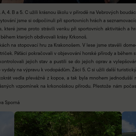
 1. A, 4. B a 5. C užili krásnou školu v přírodě na Vebrových bou
ytování jsme si odpočinuli při sportovních hrách a seznamovacíc
teré jsme proto strávili venku při sportovních aktivitách a hrá
lí, během kterých obdivovali krásy Krkonoš.
nkách na stopovací hru za Krakonošem. V lese jsme stavěli domečk
triček. Páťáci pokračovali v objevování horské přírody a během 
ntrolovali jejich stav a pustili se do jejich oprav a vylepšová
daly na výpravu k vodopádům. Žáci 5. C si užili další turistický d
okrát vedla převážně z kopce, a tak byla mnohem jednodušší ne
rásných vzpomínek na krkonošskou přírodu. Přestože nám počasí 
ava Sporná