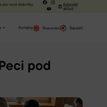
e pro nové strávníky
Kalendář
aktivit
e
Kontakty
Stravování
Bakaláři
 Peci pod