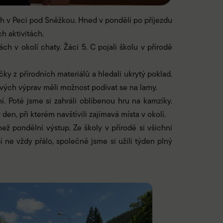
dách v Peci pod Sněžkou. Hned v pondělí po příjezdu
h aktivitách.
ch v okolí chaty. Žáci 5. C pojali školu v přírodě
y z přírodních materiálů a hledali ukrytý poklad.
svých výprav měli možnost podívat se na lamy.
ní. Poté jsme si zahráli oblíbenou hru na kamzíky.
en, při kterém navštívili zajímavá místa v okolí.
ž pondělní výstup. Ze školy v přírodě si všichni
ne vždy přálo, společně jsme si užili týden plný