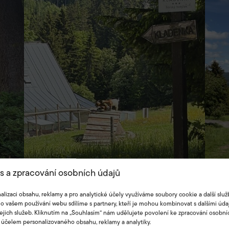
s a zpracování osobních údajů
alizaci obsahu, reklamy a pro analytické účely využíváme soubory cookie a další služ
o vašem používání webu sdílíme s partnery, kteří je mohou kombinovat s dalšími údaj
jejich služeb. Kliknutím na „Souhlasím“ nám udělujete povolení ke zpracování osobní
 účelem personalizovaného obsahu, reklamy a analytiky.