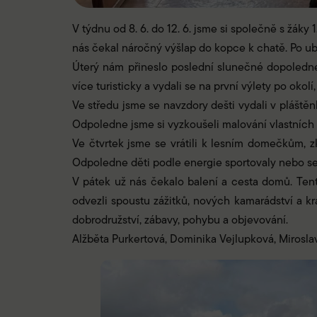
V týdnu od 8. 6. do 12. 6. jsme si společně s žáky
nás čekal náročný výšlap do kopce k chatě. Po ub
Úterý nám přineslo poslední slunečné dopoledne, k
více turisticky a vydali se na první výlety po oko
Ve středu jsme se navzdory dešti vydali v pláště
Odpoledne jsme si vyzkoušeli malování vlastních 
Ve čtvrtek jsme se vrátili k lesním domečkům, zko
Odpoledne děti podle energie sportovaly nebo se vy
V pátek už nás čekalo balení a cesta domů. Tent
odvezli spoustu zážitků, nových kamarádství a k
dobrodružství, zábavy, pohybu a objevování.
Alžběta Purkertová, Dominika Vejlupková, Mirosl