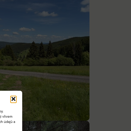
by.
i vlivem
ch údajů a