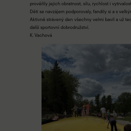
prověřily jejich obratnost, sílu, rychlost i vytrva
Děti se navzájem podporovaly, fandily si a s velk
Aktivně strávený den všechny velmi bavil a už te
další sportovní dobrodružství.
K. Vachová