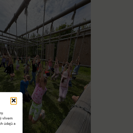
by.
i vlivem
ch údajů a