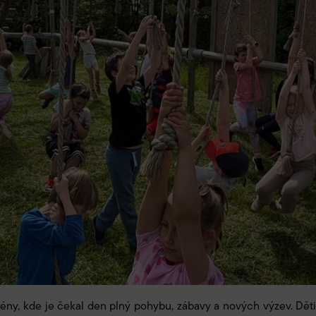
Arény, kde je čekal den plný pohybu, zábavy a nových výzev. Dět