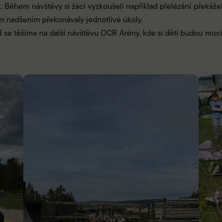
lost. Během návštěvy si žáci vyzkoušeli například přelézání překážek
ým nadšením překonávaly jednotlivé úkoly.
ď se těšíme na další návštěvu OCR Arény, kde si děti budou moci