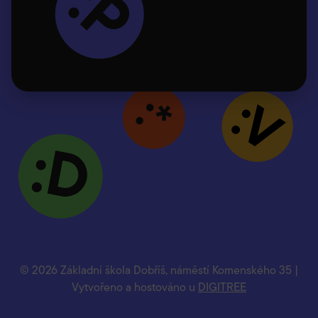
© 2026 Základní škola Dobříš, náměstí Komenského 35 |
Vytvořeno a hostováno u
DIGITREE