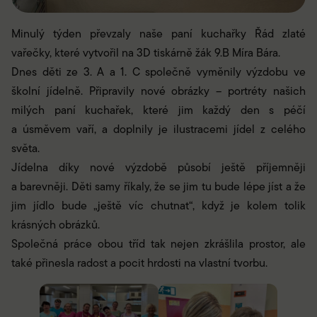
Minulý týden převzaly naše paní kuchařky Řád zlaté
vařečky, které vytvořil na 3D tiskárně žák 9.B Míra Bára.
Dnes děti ze 3. A a 1. C společně vyměnily výzdobu ve
školní jídelně. Připravily nové obrázky – portréty našich
milých paní kuchařek, které jim každý den s péčí
a úsměvem vaří, a doplnily je ilustracemi jídel z celého
světa.
Jídelna díky nové výzdobě působí ještě příjemněji
a barevněji. Děti samy říkaly, že se jim tu bude lépe jíst a že
jim jídlo bude „ještě víc chutnat“, když je kolem tolik
krásných obrázků.
Společná práce obou tříd tak nejen zkrášlila prostor, ale
také přinesla radost a pocit hrdosti na vlastní tvorbu.