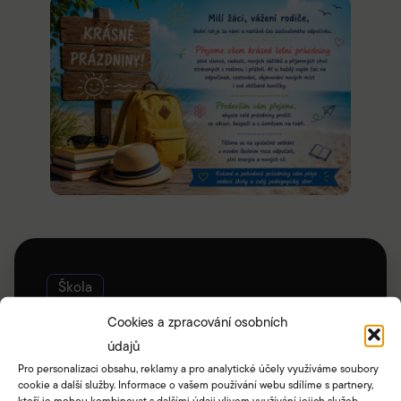
Škola
Bakaláři
Cookies a zpracování osobních
Dokumenty a formuláře
údajů
Pro personalizaci obsahu, reklamy a pro analytické účely využíváme soubory
V čem jsme namočeni
cookie a další služby. Informace o vašem používání webu sdílíme s partnery,
Žákovský senát
kteří je mohou kombinovat s dalšími údaji vlivem využívání jejich služeb.