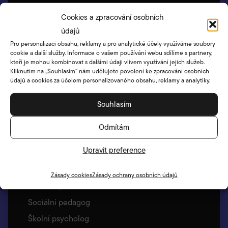
Akce družiny
Cookies a zpracování osobních
Umístění a oddělení ŠD
údajů
Školní klub
Pro personalizaci obsahu, reklamy a pro analytické účely využíváme soubory
cookie a další služby. Informace o vašem používání webu sdílíme s partnery,
Vychovatelky ŠD
kteří je mohou kombinovat s dalšími údaji vlivem využívání jejich služeb.
Kliknutím na „Souhlasím“ nám udělujete povolení ke zpracování osobních
Vyzvedávání dětí – Bellhop
údajů a cookies za účelem personalizovaného obsahu, reklamy a analytiky.
Jídelna
Souhlasím
Základní informace
Naše meníčka
Odmítám
Školní poradenské pracoviště
Upravit preference
Základní informace
Výchovný poradce
Zásady cookies
Zásady ochrany osobních údajů
Metodik prevence
Sociální pedagog
Školní psycholog