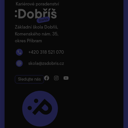
Kariérové poradenství
Základní škola Dobříš,
Komenského nám. 35,
okres Příbram
+420 318 521 070
skola@zsdobris.cz
Sledujte nás