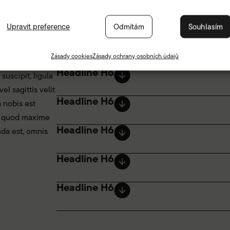
í
Upravit preference
Odmítám
Souhlasím
Headline H6
Zásady cookies
Zásady ochrany osobních údajů
ng elit. Nunc
Headline H6
suscipit, ligula
el sagittis velit
Headline H6
 nobis est
id quod maxime
Headline H6
da est, omnis
Headline H6
Headline H6