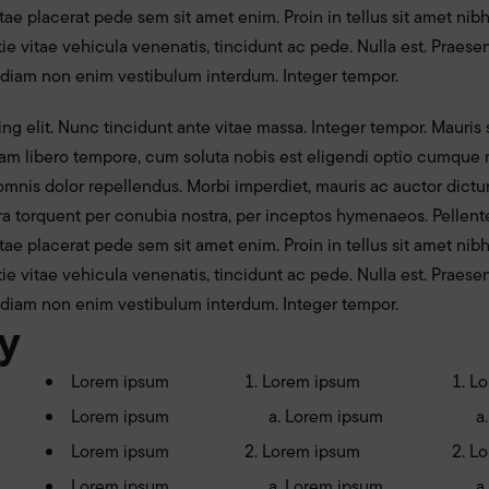
itae placerat pede sem sit amet enim. Proin in tellus sit amet nib
stie vitae vehicula venenatis, tincidunt ac pede. Nulla est. Prae
 diam non enim vestibulum interdum. Integer tempor.
g elit. Nunc tincidunt ante vitae massa. Integer tempor. Mauris s
. Nam libero tempore, cum soluta nobis est eligendi optio cumqu
nis dolor repellendus. Morbi imperdiet, mauris ac auctor dictum, 
tora torquent per conubia nostra, per inceptos hymenaeos. Pellent
itae placerat pede sem sit amet enim. Proin in tellus sit amet nib
stie vitae vehicula venenatis, tincidunt ac pede. Nulla est. Prae
 diam non enim vestibulum interdum. Integer tempor.
y
Lorem ipsum
Lorem ipsum
Lo
Lorem ipsum
Lorem ipsum
Lorem ipsum
Lorem ipsum
Lo
Lorem ipsum
Lorem ipsum