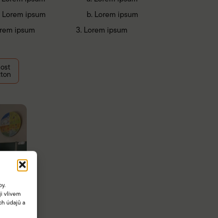
Lorem ipsum
Lorem ipsum
rem ipsum
Lorem ipsum
ost
tton
by.
i vlivem
ch údajů a