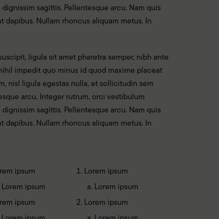
h dignissim sagittis. Pellentesque arcu. Nam quis
sent dapibus. Nullam rhoncus aliquam metus. In
uscipit, ligula sit amet pharetra semper, nibh ante
e nihil impedit quo minus id quod maxime placeat
nisl ligula egestas nulla, et sollicitudin sem
esque arcu. Integer rutrum, orci vestibulum
h dignissim sagittis. Pellentesque arcu. Nam quis
sent dapibus. Nullam rhoncus aliquam metus. In
rem ipsum
Lorem ipsum
Lorem ipsum
Lorem ipsum
rem ipsum
Lorem ipsum
Lorem ipsum
Lorem ipsum