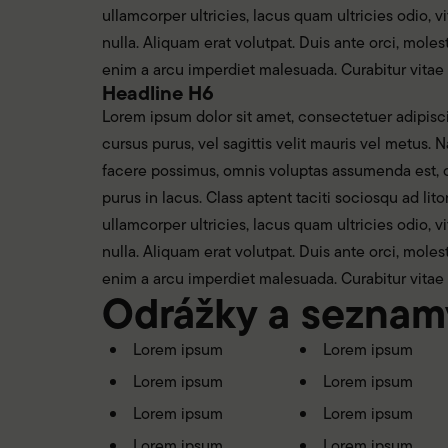
ullamcorper ultricies, lacus quam ultricies odio, v
nulla. Aliquam erat volutpat. Duis ante orci, mole
enim a arcu imperdiet malesuada. Curabitur vitae
Headline H6
Lorem ipsum dolor sit amet, consectetuer adipiscin
cursus purus, vel sagittis velit mauris vel metus
facere possimus, omnis voluptas assumenda est, om
purus in lacus. Class aptent taciti sociosqu ad li
ullamcorper ultricies, lacus quam ultricies odio, v
nulla. Aliquam erat volutpat. Duis ante orci, mole
enim a arcu imperdiet malesuada. Curabitur vitae
Odrážky a seznam
Lorem ipsum
Lorem ipsum
Lorem ipsum
Lorem ipsum
Lorem ipsum
Lorem ipsum
Lorem ipsum
Lorem ipsum