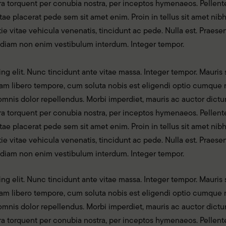
tora torquent per conubia nostra, per inceptos hymenaeos. Pellent
itae placerat pede sem sit amet enim. Proin in tellus sit amet nib
stie vitae vehicula venenatis, tincidunt ac pede. Nulla est. Prae
 diam non enim vestibulum interdum. Integer tempor.
g elit. Nunc tincidunt ante vitae massa. Integer tempor. Mauris s
. Nam libero tempore, cum soluta nobis est eligendi optio cumqu
nis dolor repellendus. Morbi imperdiet, mauris ac auctor dictum, 
tora torquent per conubia nostra, per inceptos hymenaeos. Pellent
itae placerat pede sem sit amet enim. Proin in tellus sit amet nib
stie vitae vehicula venenatis, tincidunt ac pede. Nulla est. Prae
 diam non enim vestibulum interdum. Integer tempor.
g elit. Nunc tincidunt ante vitae massa. Integer tempor. Mauris s
. Nam libero tempore, cum soluta nobis est eligendi optio cumqu
nis dolor repellendus. Morbi imperdiet, mauris ac auctor dictum, 
tora torquent per conubia nostra, per inceptos hymenaeos. Pellent