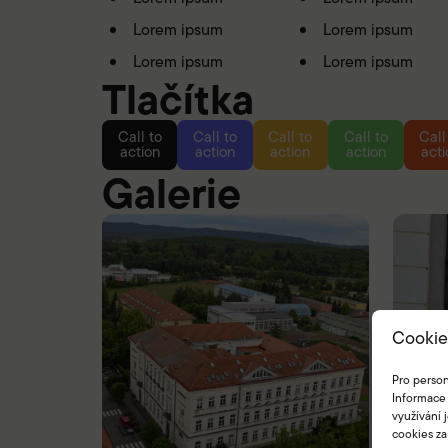
Lorem ipsum
Lorem ipsum
Lorem ipsum
Lorem ipsum
Tlačítka
Call to
Call to
Call to
Call to
Call
action
action
action
action
acti
Galerie
Cookie
Pro person
Informace 
využívání 
cookies za