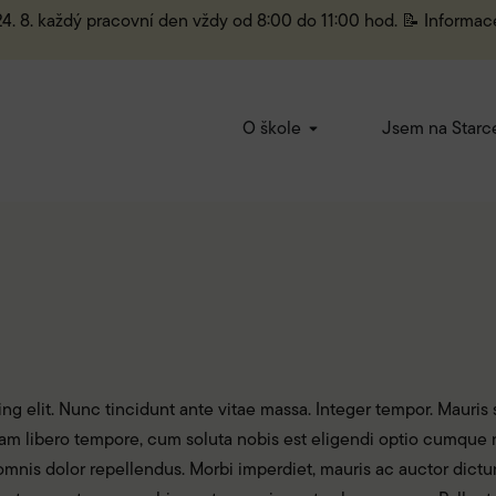
 24. 8. každý pracovní den vždy od 8:00 do 11:00 hod. 📝 Informac
O škole
Jsem na Starc
g elit. Nunc tincidunt ante vitae massa. Integer tempor. Mauris s
. Nam libero tempore, cum soluta nobis est eligendi optio cumqu
nis dolor repellendus. Morbi imperdiet, mauris ac auctor dictum, 