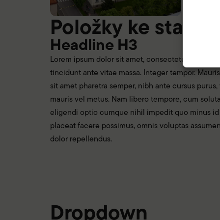
Položky ke stažen
Headline H3
Lorem ipsum dolor sit amet, consectetuer adipisci
tincidunt ante vitae massa. Integer tempor. Mauris 
sit amet pharetra semper, nibh ante cursus purus, v
mauris vel metus. Nam libero tempore, cum soluta
eligendi optio cumque nihil impedit quo minus 
placeat facere possimus, omnis voluptas assumen
dolor repellendus.
Dropdown