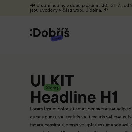
🔊 Úřední hodiny v době prázdnin: 30.- 31. 7. , od
jsou uvedeny v části webu Jídelna. 🍕
UI KIT
Starka
Headline H1
Lorem ipsum dolor sit amet, consectetuer adipiscin
cursus purus, vel sagittis velit mauris vel metus
facere possimus, omnis voluptas assumenda est, om