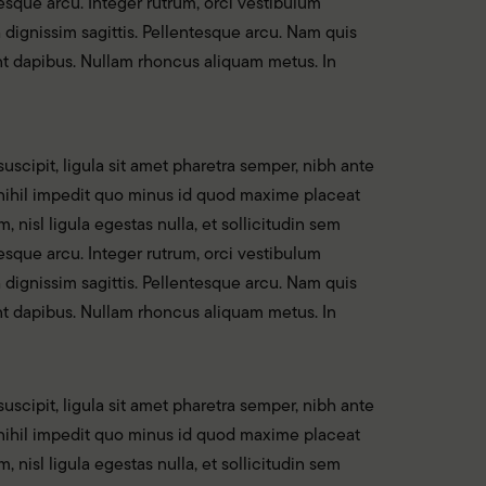
esque arcu. Integer rutrum, orci vestibulum
h dignissim sagittis. Pellentesque arcu. Nam quis
sent dapibus. Nullam rhoncus aliquam metus. In
uscipit, ligula sit amet pharetra semper, nibh ante
e nihil impedit quo minus id quod maxime placeat
nisl ligula egestas nulla, et sollicitudin sem
esque arcu. Integer rutrum, orci vestibulum
h dignissim sagittis. Pellentesque arcu. Nam quis
sent dapibus. Nullam rhoncus aliquam metus. In
uscipit, ligula sit amet pharetra semper, nibh ante
e nihil impedit quo minus id quod maxime placeat
nisl ligula egestas nulla, et sollicitudin sem