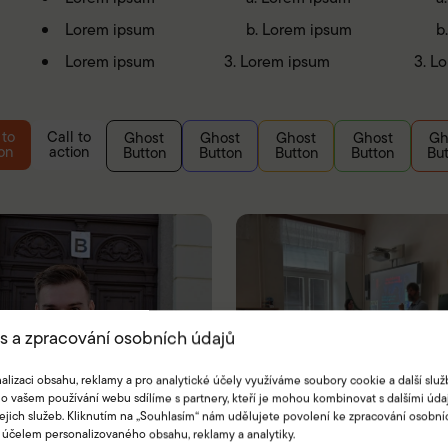
Lorem ipsum
Lorem ipsum
Lorem ipsum
Lorem ipsum
Lo
 to
Call to
Ghost
Ghost
Ghost
Ghost
Gh
on
action
Button
Button
Button
Button
Bu
s a zpracování osobních údajů
alizaci obsahu, reklamy a pro analytické účely využíváme soubory cookie a další služ
o vašem používání webu sdílíme s partnery, kteří je mohou kombinovat s dalšími údaj
jejich služeb. Kliknutím na „Souhlasím“ nám udělujete povolení ke zpracování osobní
 účelem personalizovaného obsahu, reklamy a analytiky.