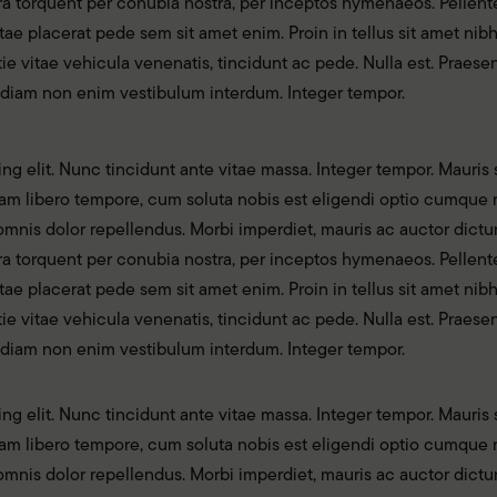
tora torquent per conubia nostra, per inceptos hymenaeos. Pellent
itae placerat pede sem sit amet enim. Proin in tellus sit amet nib
stie vitae vehicula venenatis, tincidunt ac pede. Nulla est. Prae
 diam non enim vestibulum interdum. Integer tempor.
g elit. Nunc tincidunt ante vitae massa. Integer tempor. Mauris s
. Nam libero tempore, cum soluta nobis est eligendi optio cumqu
nis dolor repellendus. Morbi imperdiet, mauris ac auctor dictum, 
tora torquent per conubia nostra, per inceptos hymenaeos. Pellent
itae placerat pede sem sit amet enim. Proin in tellus sit amet nib
stie vitae vehicula venenatis, tincidunt ac pede. Nulla est. Prae
 diam non enim vestibulum interdum. Integer tempor.
g elit. Nunc tincidunt ante vitae massa. Integer tempor. Mauris s
. Nam libero tempore, cum soluta nobis est eligendi optio cumqu
nis dolor repellendus. Morbi imperdiet, mauris ac auctor dictum, 