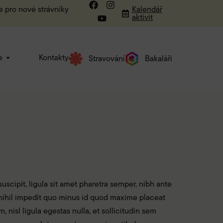
e pro nové strávníky
Kalendář
aktivit
e
Kontakty
Stravování
Bakaláři
uscipit, ligula sit amet pharetra semper, nibh ante
e nihil impedit quo minus id quod maxime placeat
nisl ligula egestas nulla, et sollicitudin sem