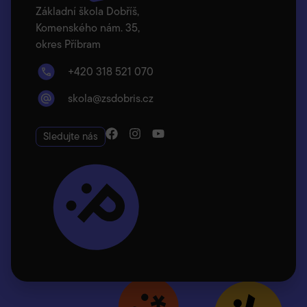
Základní škola Dobříš,
Komenského nám. 35,
okres Příbram
+420 318 521 070
skola@zsdobris.cz
Sledujte nás