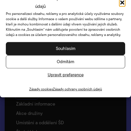
údajů
Škola
Pro personalizaci obsahu, reklamy a pro analytické účely využíváme soubory
cookie a další služby. Informace o vašem používání webu sdílíme s partnery,
Bakaláři
kteří je mohou kombinovat s dalšími údaji vlivem využívání jejich služeb.
Dokumenty a formuláře
Kliknutím na „Souhlasím“ nám udělujete povolení ke zpracování osobních
údajů a cookies za účelem personalizovaného obsahu, reklamy a analytiky.
V čem jsme namočeni
Žákovský senát
Souhlasím
Zájmové útvary
Odmítám
Školní knihovna
Upravit preference
Zajímavé odkazy
Archiv stránek
Zásady cookies
Zásady ochrany osobních údajů
Družina
Základní informace
Akce družiny
Umístění a oddělení ŠD