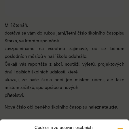
Milí čtenáři,
dostává se vám do rukou jarní/letní číslo školního časopisu
Starka, ve kterém společně
zavzpomínáme na všechno zajímavé, co se během
posledních měsíců v naší škole odehrálo.
Čekají vás reportáže z akcí, soutěží, výletů, projektových
dnů i dalších školních událostí, které
ukazují, že naše škola není jen místem učení, ale také
místem zážitků, spolupráce a nových
přátelství.
zde
Nové číslo oblíbeného školního časopisu naleznete
.
Cookies a zpracování osobních