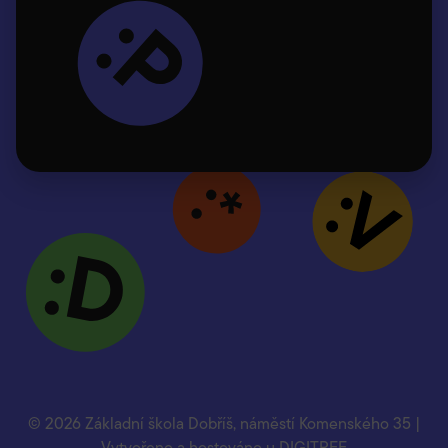
© 2026 Základní škola Dobříš, náměstí Komenského 35 |
Vytvořeno a hostováno u
DIGITREE