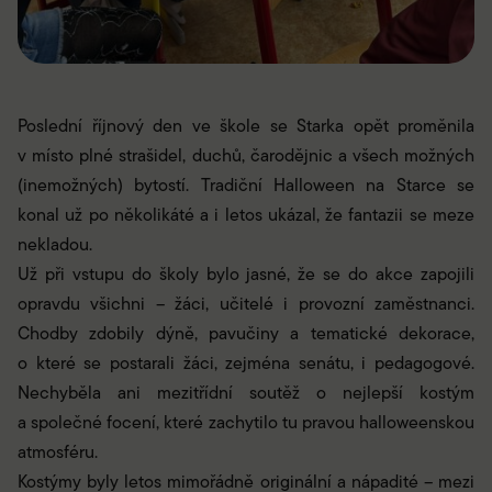
Poslední říjnový den ve škole se Starka opět proměnila
v místo plné strašidel, duchů, čarodějnic a všech možných
(inemožných) bytostí. Tradiční Halloween na Starce se
konal už po několikáté a i letos ukázal, že fantazii se meze
nekladou.
Už při vstupu do školy bylo jasné, že se do akce zapojili
opravdu všichni – žáci, učitelé i provozní zaměstnanci.
Chodby zdobily dýně, pavučiny a tematické dekorace,
o které se postarali žáci, zejména senátu, i pedagogové.
Nechyběla ani mezitřídní soutěž o nejlepší kostým
a společné focení, které zachytilo tu pravou halloweenskou
atmosféru.
Kostýmy byly letos mimořádně originální a nápadité – mezi