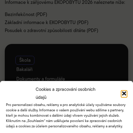
Informace k zářijovému EKOPOBYTU 2026 naleznete níže:
Bezinfekčnost (PDF)
Základní informace k EKOPOBYTU (PDF)
Posudek o zdravotní způsobilosti dítěte (PDF)
Škola
Bakaláři
Dokumenty a formuláře
V čem jsme namočeni
Cookies a zpracování osobních
údajů
Žákovský senát
Pro personalizaci obsahu, reklamy a pro analytické účely využíváme soubory
Zájmové útvary
cookie a další služby. Informace o vašem používání webu sdílíme s partnery,
kteří je mohou kombinovat s dalšími údaji vlivem využívání jejich služeb.
Školní knihovna
Kliknutím na „Souhlasím“ nám udělujete povolení ke zpracování osobních
Zajímavé odkazy
údajů a cookies za účelem personalizovaného obsahu, reklamy a analytiky.