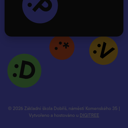
© 2026 Základní škola Dobříš, náměstí Komenského 35 |
Vytvořeno a hostováno u
DIGITREE