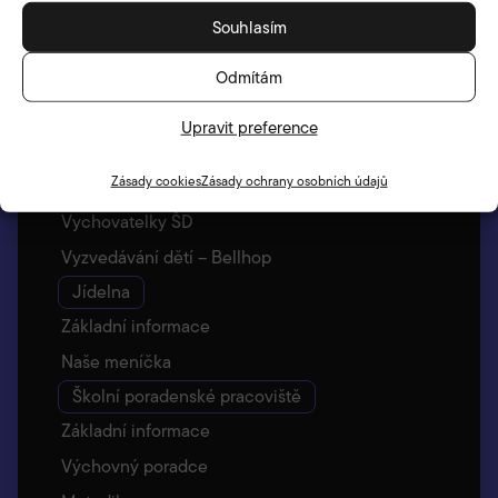
Archiv stránek
Souhlasím
Družina
Odmítám
Základní informace
Akce družiny
Upravit preference
Umístění a oddělení ŠD
Zásady cookies
Zásady ochrany osobních údajů
Školní klub
Vychovatelky ŠD
Vyzvedávání dětí – Bellhop
Jídelna
Základní informace
Naše meníčka
Školní poradenské pracoviště
Základní informace
Výchovný poradce