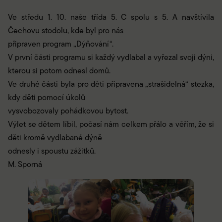
Ve středu 1. 10. naše třída 5. C spolu s 5. A navštívila
Čechovu stodolu, kde byl pro nás
připraven program „Dýňování“.
V první části programu si každý vydlabal a vyřezal svoji dýni,
kterou si potom odnesl domů.
Ve druhé části byla pro děti připravena „strašidelná“ stezka,
kdy děti pomocí úkolů
vysvobozovaly pohádkovou bytost.
Výlet se dětem líbil, počasí nám celkem přálo a věřím, že si
děti kromě vydlabané dýně
odnesly i spoustu zážitků.
M. Sporná