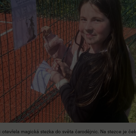
ti otevřela magická stezka do světa čarodějnic. Na stezce je ček