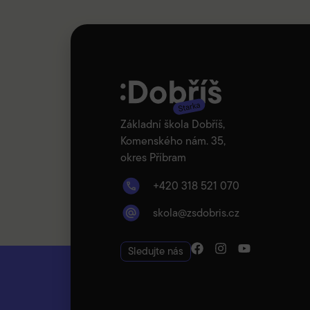
Základní škola Dobříš,
Komenského nám. 35,
okres Příbram
+420 318 521 070
skola@zsdobris.cz
Sledujte nás