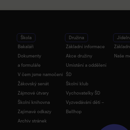
Škola
Družina
Jídeln
Bakaláři
Základní informace
Základn
Dokumenty
Akce družiny
Naše m
a formuláře
Umístění a oddělení
V čem jsme namočeni
ŠD
Žákovský senát
Školní klub
Zájmové útvary
Vychovatelky ŠD
Školní knihovna
Vyzvedávání dětí –
Zajímavé odkazy
Bellhop
Archiv stránek