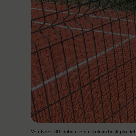
Ve čtvrtek 30. dubna se na školním hřišti pro dě