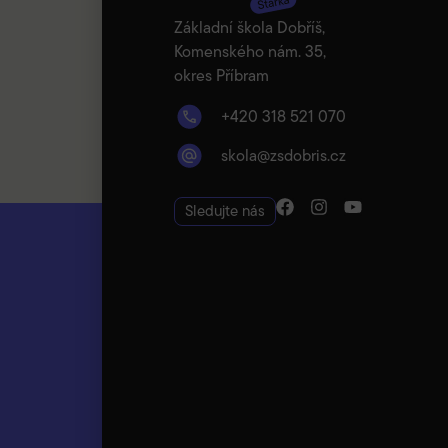
Základní škola Dobříš,
Komenského nám. 35,
okres Příbram
+420 318 521 070
skola@zsdobris.cz
Sledujte nás