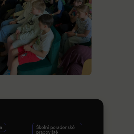
a
Školní poradenské
pracoviště