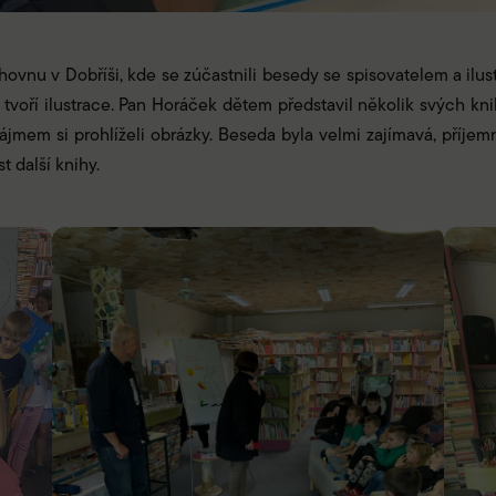
nihovnu v Dobříši, kde se zúčastnili besedy se spisovatelem a il
 tvoří ilustrace. Pan Horáček dětem představil několik svých kn
zájmem si prohlíželi obrázky. Beseda byla velmi zajímavá, příje
t další knihy.