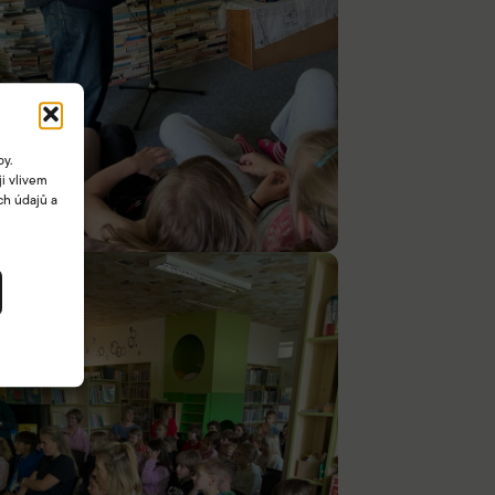
by.
i vlivem
ch údajů a