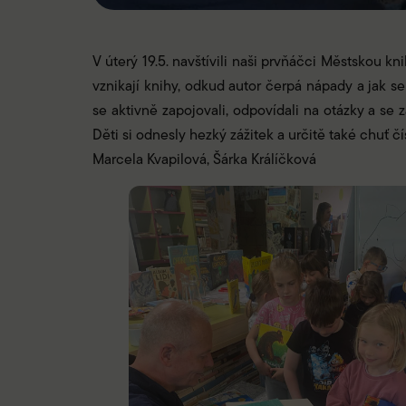
V úterý 19.5. navštívili naši prvňáčci Městskou k
vznikají knihy, odkud autor čerpá nápady a jak se
se aktivně zapojovali, odpovídali na otázky a se 
Děti si odnesly hezký zážitek a určitě také chuť čís
Marcela Kvapilová, Šárka Králíčková