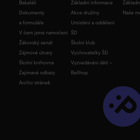
Bakaláři
Základní informace
Základn
Dokumenty
Akce družiny
Naše m
a formuláře
Umístění a oddělení
V čem jsme namočeni
ŠD
Žákovský senát
Školní klub
Zájmové útvary
Vychovatelky ŠD
Školní knihovna
Vyzvedávání dětí –
Zajímavé odkazy
Bellhop
Archiv stránek