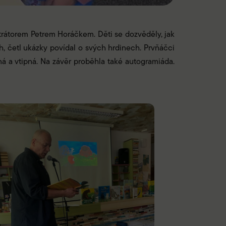
ustrátorem Petrem Horáčkem. Děti se dozvěděly, jak
ih, četl ukázky povídal o svých hrdinech. Prvňáčci
mná a vtipná. Na závěr proběhla také autogramiáda.